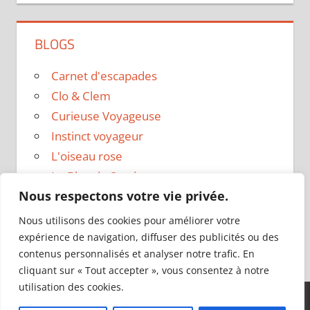
BLOGS
Carnet d'escapades
Clo & Clem
Curieuse Voyageuse
Instinct voyageur
L'oiseau rose
Le Blog de Sarah
Nous respectons votre vie privée.
Le sac a dos
Madame Oreille
Nous utilisons des cookies pour améliorer votre
Voyages et Vagabondages
expérience de navigation, diffuser des publicités ou des
contenus personnalisés et analyser notre trafic. En
cliquant sur « Tout accepter », vous consentez à notre
utilisation des cookies.