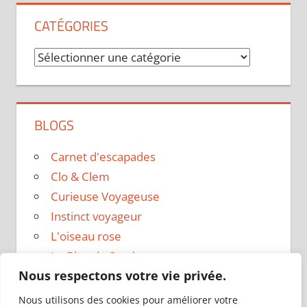
CATÉGORIES
Catégories
BLOGS
Carnet d'escapades
Clo & Clem
Curieuse Voyageuse
Instinct voyageur
L'oiseau rose
Le Blog de Sarah
Nous respectons votre vie privée.
Le sac a dos
Madame Oreille
Nous utilisons des cookies pour améliorer votre