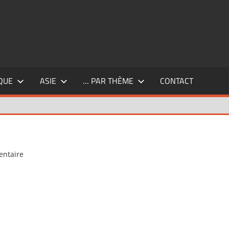
QUE
ASIE
… PAR THÈME
CONTACT
entaire