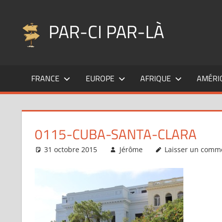
Aller
au
PAR-CI PAR-LÀ
contenu
Blog
voyage
FRANCE
EUROPE
AFRIQUE
AMÉRI
au
fil
de
mes
0115-CUBA-SANTA-CLARA
pérégrinations
…
31 octobre 2015
Jérôme
Laisser un comm