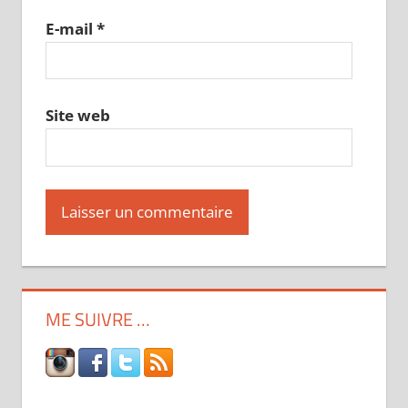
E-mail
*
Site web
ME SUIVRE …