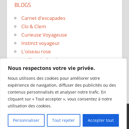
BLOGS
Carnet d'escapades
Clo & Clem
Curieuse Voyageuse
Instinct voyageur
L'oiseau rose
Le Blog de Sarah
Nous respectons votre vie privée.
Le sac a dos
Madame Oreille
Nous utilisons des cookies pour améliorer votre
Voyages et Vagabondages
expérience de navigation, diffuser des publicités ou des
contenus personnalisés et analyser notre trafic. En
cliquant sur « Tout accepter », vous consentez à notre
utilisation des cookies.
Thème WordPress : Tortuga par ThemeZee.
Personnaliser
Tout rejeter
Accepter tout