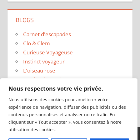
BLOGS
Carnet d'escapades
Clo & Clem
Curieuse Voyageuse
Instinct voyageur
L'oiseau rose
Le Blog de Sarah
Nous respectons votre vie privée.
Le sac a dos
Madame Oreille
Nous utilisons des cookies pour améliorer votre
Voyages et Vagabondages
expérience de navigation, diffuser des publicités ou des
contenus personnalisés et analyser notre trafic. En
cliquant sur « Tout accepter », vous consentez à notre
utilisation des cookies.