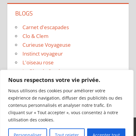
BLOGS
Carnet d'escapades
Clo & Clem
Curieuse Voyageuse
Instinct voyageur
L'oiseau rose
Le Blog de Sarah
Nous respectons votre vie privée.
Le sac a dos
Madame Oreille
Nous utilisons des cookies pour améliorer votre
Voyages et Vagabondages
expérience de navigation, diffuser des publicités ou des
contenus personnalisés et analyser notre trafic. En
cliquant sur « Tout accepter », vous consentez à notre
utilisation des cookies.
Thème WordPress : Tortuga par ThemeZee.
Personnaliser
Tout rejeter
Accepter tout