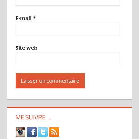
E-mail
*
Site web
ME SUIVRE …