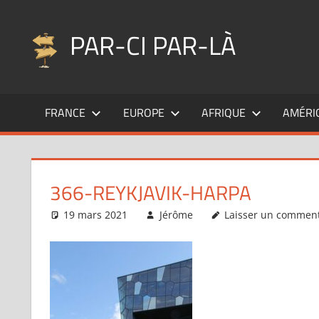
Aller
au
PAR-CI PAR-LÀ
contenu
Blog
voyage
FRANCE
EUROPE
AFRIQUE
AMÉRI
au
fil
de
mes
366-REYKJAVIK-HARPA
pérégrinations
…
19 mars 2021
Jérôme
Laisser un comment