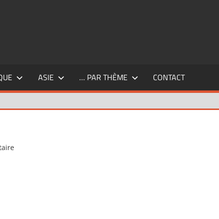
QUE
ASIE
… PAR THÈME
CONTACT
aire