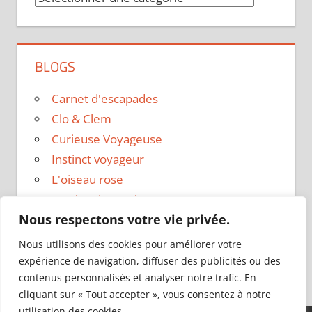
BLOGS
Carnet d'escapades
Clo & Clem
Curieuse Voyageuse
Instinct voyageur
L'oiseau rose
Le Blog de Sarah
Nous respectons votre vie privée.
Le sac a dos
Madame Oreille
Nous utilisons des cookies pour améliorer votre
Voyages et Vagabondages
expérience de navigation, diffuser des publicités ou des
contenus personnalisés et analyser notre trafic. En
cliquant sur « Tout accepter », vous consentez à notre
utilisation des cookies.