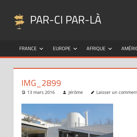
Aller
au
PAR-CI PAR-LÀ
contenu
Blog
voyage
FRANCE
EUROPE
AFRIQUE
AMÉRI
au
fil
de
mes
IMG_2899
pérégrinations
…
13 mars 2016
Jérôme
Laisser un comment