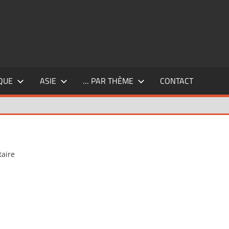
QUE
ASIE
… PAR THÈME
CONTACT
aire