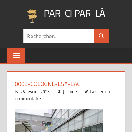
Aller
PAR-CI PAR-LÀ
au
contenu
Blog
Recherche
voyage
Rechercher
pour :
au
fil
de
mes
pérégrinations
…
0003-COLOGNE-ESA-EAC
25 février 2023
Jérôme
Laisser un
commentaire