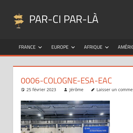
Aller
au
PAR-CI PAR-LÀ
contenu
Blog
voyage
FRANCE
EUROPE
AFRIQUE
AMÉRI
au
fil
de
mes
0006-COLOGNE-ESA-EAC
pérégrinations
…
25 février 2023
Jérôme
Laisser un comme