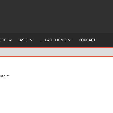
QUE
ASIE
… PAR THÈME
CONTACT
ntaire