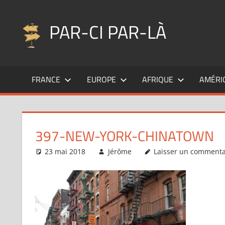
Aller
au
PAR-CI PAR-LÀ
contenu
Blog
voyage
FRANCE
EUROPE
AFRIQUE
AMÉRI
au
fil
de
mes
397-NEW-YORK-CHINATOWN
pérégrinations
…
23 mai 2018
Jérôme
Laisser un commenta