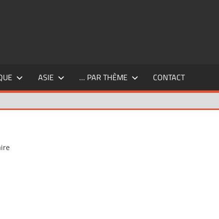
QUE
ASIE
… PAR THÈME
CONTACT
ire