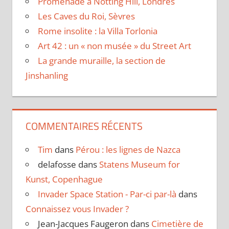
Promenade à Notting Hill, Londres
Les Caves du Roi, Sèvres
Rome insolite : la Villa Torlonia
Art 42 : un « non musée » du Street Art
La grande muraille, la section de
Jinshanling
COMMENTAIRES RÉCENTS
Tim
dans
Pérou : les lignes de Nazca
delafosse
dans
Statens Museum for
Kunst, Copenhague
Invader Space Station - Par-ci par-là
dans
Connaissez vous Invader ?
Jean-Jacques Faugeron
dans
Cimetière de