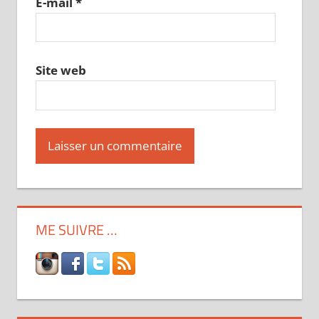
E-mail
*
Site web
ME SUIVRE …