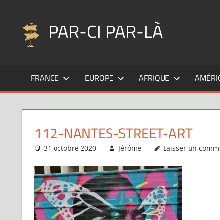
Aller
au
PAR-CI PAR-LÀ
contenu
Blog
voyage
FRANCE
EUROPE
AFRIQUE
AMÉRI
au
fil
de
mes
112-NANTES-STREET-ART
pérégrinations
…
31 octobre 2020
Jérôme
Laisser un comm