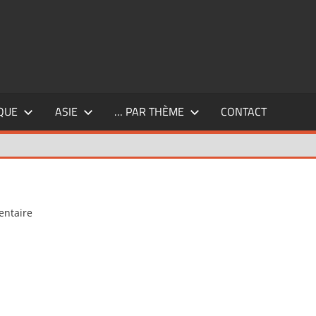
QUE
ASIE
… PAR THÈME
CONTACT
entaire