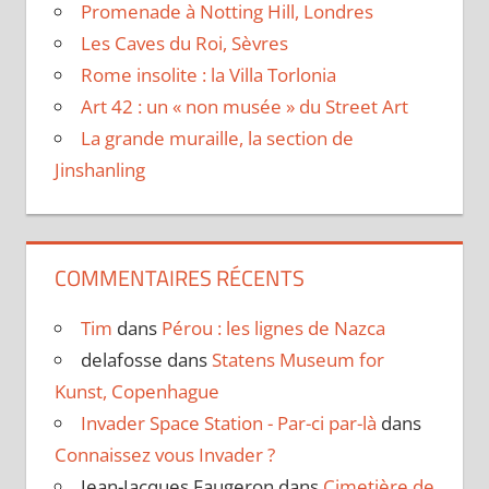
Promenade à Notting Hill, Londres
Les Caves du Roi, Sèvres
Rome insolite : la Villa Torlonia
Art 42 : un « non musée » du Street Art
La grande muraille, la section de
Jinshanling
COMMENTAIRES RÉCENTS
Tim
dans
Pérou : les lignes de Nazca
delafosse
dans
Statens Museum for
Kunst, Copenhague
Invader Space Station - Par-ci par-là
dans
Connaissez vous Invader ?
Jean-Jacques Faugeron
dans
Cimetière de