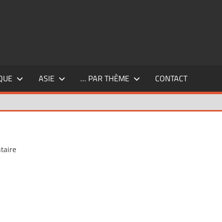
QUE
ASIE
… PAR THÈME
CONTACT
taire