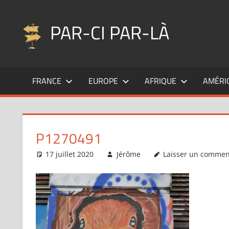
Aller
au
PAR-CI PAR-LÀ
contenu
Blog
voyage
FRANCE
EUROPE
AFRIQUE
AMÉRI
au
fil
de
mes
P1270491
pérégrinations
…
17 juillet 2020
Jérôme
Laisser un commen