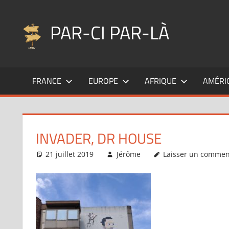
Aller
au
PAR-CI PAR-LÀ
contenu
Blog
voyage
FRANCE
EUROPE
AFRIQUE
AMÉRI
au
fil
de
mes
INVADER, DR HOUSE
pérégrinations
…
21 juillet 2019
Jérôme
Laisser un commen