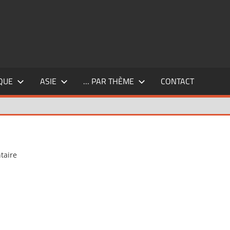
QUE
ASIE
… PAR THÈME
CONTACT
taire