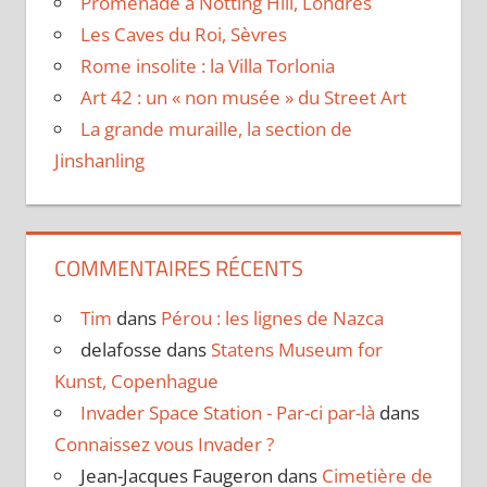
Promenade à Notting Hill, Londres
Les Caves du Roi, Sèvres
Rome insolite : la Villa Torlonia
Art 42 : un « non musée » du Street Art
La grande muraille, la section de
Jinshanling
COMMENTAIRES RÉCENTS
Tim
dans
Pérou : les lignes de Nazca
delafosse
dans
Statens Museum for
Kunst, Copenhague
Invader Space Station - Par-ci par-là
dans
Connaissez vous Invader ?
Jean-Jacques Faugeron
dans
Cimetière de