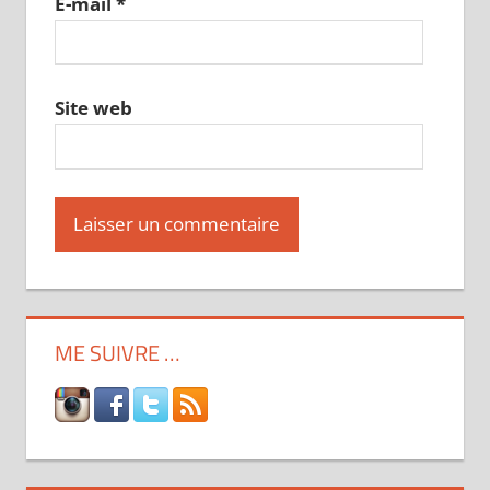
E-mail
*
Site web
ME SUIVRE …