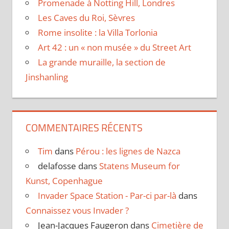
Promenade à Notting Hill, Londres
Les Caves du Roi, Sèvres
Rome insolite : la Villa Torlonia
Art 42 : un « non musée » du Street Art
La grande muraille, la section de
Jinshanling
COMMENTAIRES RÉCENTS
Tim
dans
Pérou : les lignes de Nazca
delafosse
dans
Statens Museum for
Kunst, Copenhague
Invader Space Station - Par-ci par-là
dans
Connaissez vous Invader ?
Jean-Jacques Faugeron
dans
Cimetière de