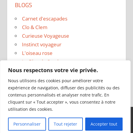
BLOGS
Carnet d'escapades
Clo & Clem
Curieuse Voyageuse
Instinct voyageur
L'oiseau rose
Le Blog de Sarah
Nous respectons votre vie privée.
Le sac a dos
Madame Oreille
Nous utilisons des cookies pour améliorer votre
Voyages et Vagabondages
expérience de navigation, diffuser des publicités ou des
contenus personnalisés et analyser notre trafic. En
cliquant sur « Tout accepter », vous consentez à notre
utilisation des cookies.
Thème WordPress : Tortuga par ThemeZee.
Personnaliser
Tout rejeter
Accepter tout