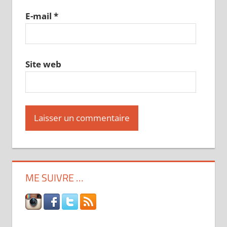
E-mail
*
Site web
ME SUIVRE …