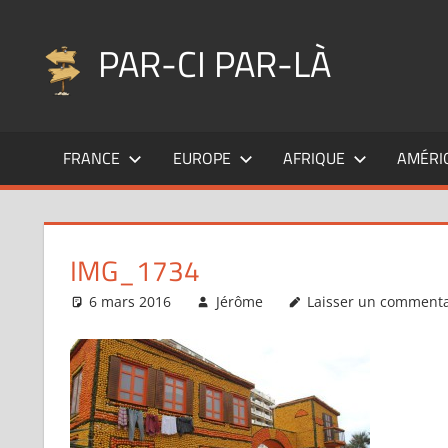
Aller
au
PAR-CI PAR-LÀ
contenu
Blog
voyage
FRANCE
EUROPE
AFRIQUE
AMÉRI
au
fil
de
mes
IMG_1734
pérégrinations
…
6 mars 2016
Jérôme
Laisser un commenta