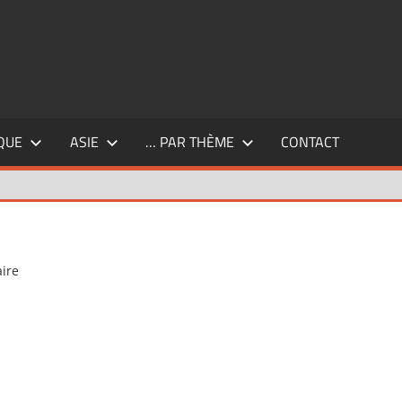
QUE
ASIE
… PAR THÈME
CONTACT
ire