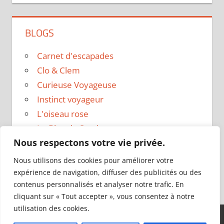
BLOGS
Carnet d'escapades
Clo & Clem
Curieuse Voyageuse
Instinct voyageur
L'oiseau rose
Le Blog de Sarah
Nous respectons votre vie privée.
Le sac a dos
Madame Oreille
Nous utilisons des cookies pour améliorer votre
Voyages et Vagabondages
expérience de navigation, diffuser des publicités ou des
contenus personnalisés et analyser notre trafic. En
cliquant sur « Tout accepter », vous consentez à notre
utilisation des cookies.