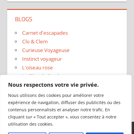
BLOGS
Carnet d'escapades
Clo & Clem
Curieuse Voyageuse
Instinct voyageur
L'oiseau rose
Le Blog de Sarah
Nous respectons votre vie privée.
Le sac a dos
Madame Oreille
Nous utilisons des cookies pour améliorer votre
Voyages et Vagabondages
expérience de navigation, diffuser des publicités ou des
contenus personnalisés et analyser notre trafic. En
cliquant sur « Tout accepter », vous consentez à notre
utilisation des cookies.