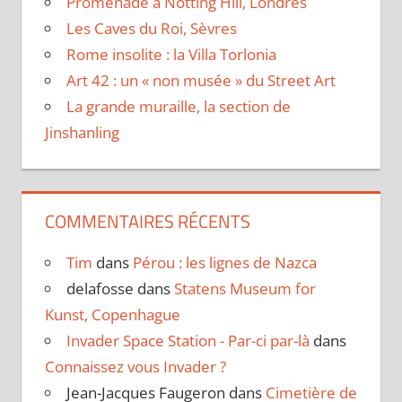
Promenade à Notting Hill, Londres
Les Caves du Roi, Sèvres
Rome insolite : la Villa Torlonia
Art 42 : un « non musée » du Street Art
La grande muraille, la section de
Jinshanling
COMMENTAIRES RÉCENTS
Tim
dans
Pérou : les lignes de Nazca
delafosse
dans
Statens Museum for
Kunst, Copenhague
Invader Space Station - Par-ci par-là
dans
Connaissez vous Invader ?
Jean-Jacques Faugeron
dans
Cimetière de