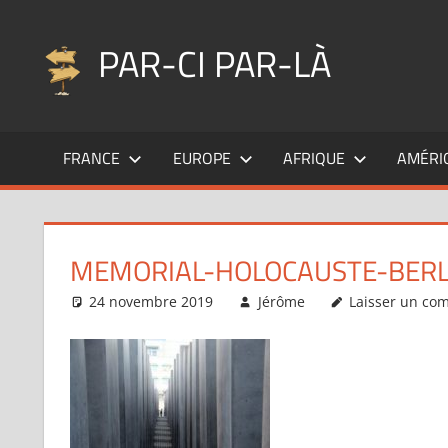
Aller
au
PAR-CI PAR-LÀ
contenu
Blog
voyage
FRANCE
EUROPE
AFRIQUE
AMÉRI
au
fil
de
mes
MEMORIAL-HOLOCAUSTE-BERL
pérégrinations
…
24 novembre 2019
Jérôme
Laisser un co