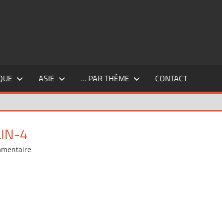
QUE
ASIE
… PAR THÈME
CONTACT
IN-4
mmentaire