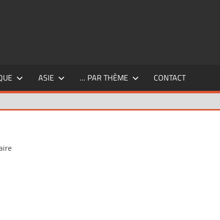
QUE
ASIE
… PAR THÈME
CONTACT
aire