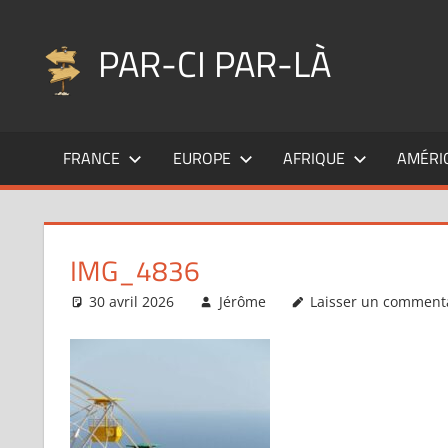
Aller
au
PAR-CI PAR-LÀ
contenu
Blog
voyage
FRANCE
EUROPE
AFRIQUE
AMÉRI
au
fil
de
mes
IMG_4836
pérégrinations
…
30 avril 2026
Jérôme
Laisser un comment