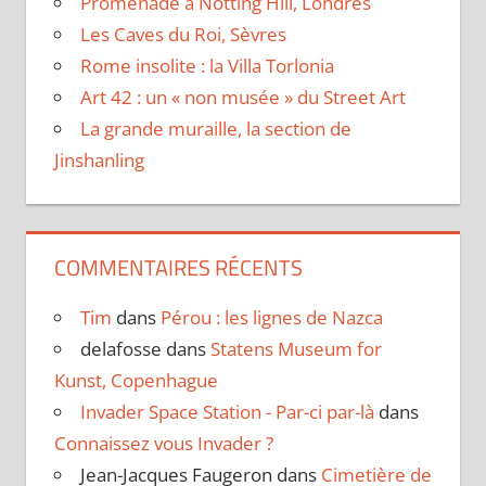
Promenade à Notting Hill, Londres
Les Caves du Roi, Sèvres
Rome insolite : la Villa Torlonia
Art 42 : un « non musée » du Street Art
La grande muraille, la section de
Jinshanling
COMMENTAIRES RÉCENTS
Tim
dans
Pérou : les lignes de Nazca
delafosse
dans
Statens Museum for
Kunst, Copenhague
Invader Space Station - Par-ci par-là
dans
Connaissez vous Invader ?
Jean-Jacques Faugeron
dans
Cimetière de