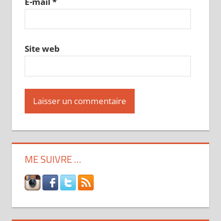
E-mail
*
Site web
ME SUIVRE …