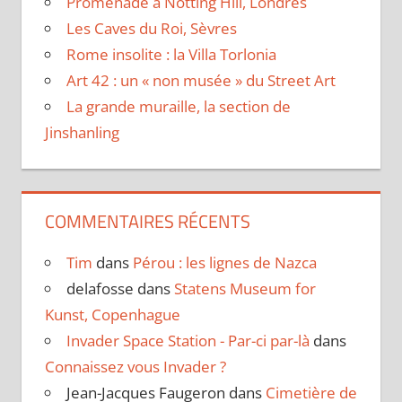
Promenade à Notting Hill, Londres
Les Caves du Roi, Sèvres
Rome insolite : la Villa Torlonia
Art 42 : un « non musée » du Street Art
La grande muraille, la section de
Jinshanling
COMMENTAIRES RÉCENTS
Tim
dans
Pérou : les lignes de Nazca
delafosse
dans
Statens Museum for
Kunst, Copenhague
Invader Space Station - Par-ci par-là
dans
Connaissez vous Invader ?
Jean-Jacques Faugeron
dans
Cimetière de