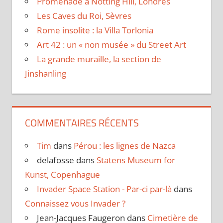
Promenade à Notting Hill, Londres
Les Caves du Roi, Sèvres
Rome insolite : la Villa Torlonia
Art 42 : un « non musée » du Street Art
La grande muraille, la section de
Jinshanling
COMMENTAIRES RÉCENTS
Tim
dans
Pérou : les lignes de Nazca
delafosse
dans
Statens Museum for
Kunst, Copenhague
Invader Space Station - Par-ci par-là
dans
Connaissez vous Invader ?
Jean-Jacques Faugeron
dans
Cimetière de