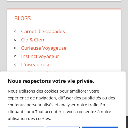
BLOGS
Carnet d'escapades
Clo & Clem
Curieuse Voyageuse
Instinct voyageur
L'oiseau rose
Le Blog de Sarah
Nous respectons votre vie privée.
Le sac a dos
Madame Oreille
Nous utilisons des cookies pour améliorer votre
Voyages et Vagabondages
expérience de navigation, diffuser des publicités ou des
contenus personnalisés et analyser notre trafic. En
cliquant sur « Tout accepter », vous consentez à notre
utilisation des cookies.