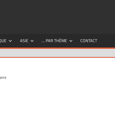
QUE
ASIE
… PAR THÈME
CONTACT
aire