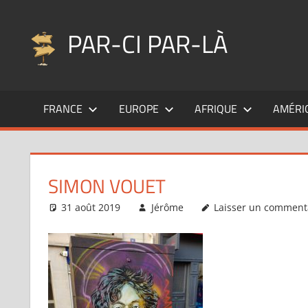
Aller
au
PAR-CI PAR-LÀ
contenu
Blog
voyage
FRANCE
EUROPE
AFRIQUE
AMÉRI
au
fil
de
mes
SIMON VOUET
pérégrinations
…
31 août 2019
Jérôme
Laisser un comment