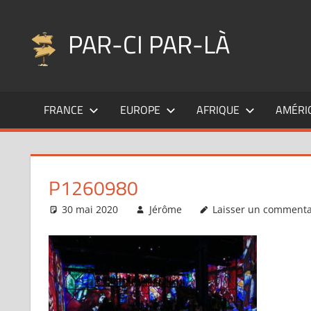
Aller
au
PAR-CI PAR-LÀ
contenu
Blog
voyage
FRANCE
EUROPE
AFRIQUE
AMÉRI
au
fil
de
mes
P1260980
pérégrinations
…
30 mai 2020
Jérôme
Laisser un commenta