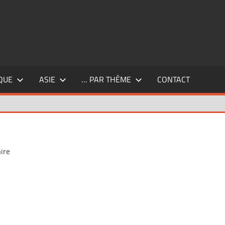
QUE
ASIE
… PAR THÈME
CONTACT
ire