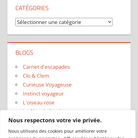
CATÉGORIES
Catégories
BLOGS
Carnet d'escapades
Clo & Clem
Curieuse Voyageuse
Instinct voyageur
L'oiseau rose
Le Blog de Sarah
Nous respectons votre vie privée.
Le sac a dos
Madame Oreille
Nous utilisons des cookies pour améliorer votre