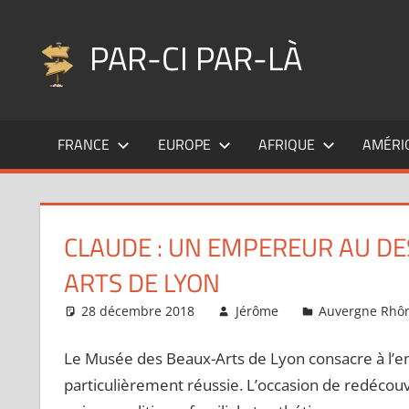
Aller
au
PAR-CI PAR-LÀ
contenu
Blog
voyage
FRANCE
EUROPE
AFRIQUE
AMÉRI
au
fil
de
mes
CLAUDE : UN EMPEREUR AU DE
pérégrinations
…
ARTS DE LYON
28 décembre 2018
Jérôme
Auvergne Rhô
Le Musée des Beaux-Arts de Lyon consacre à l’e
particulièrement réussie. L’occasion de redécou