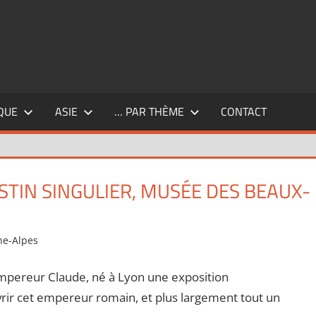
QUE
ASIE
… PAR THÈME
CONTACT
STIN SINGULIER, MUSÉE DES BEAUX-
ne-Alpes
Laisser un commentaire
mpereur Claude, né à Lyon une exposition
vrir cet empereur romain, et plus largement tout un