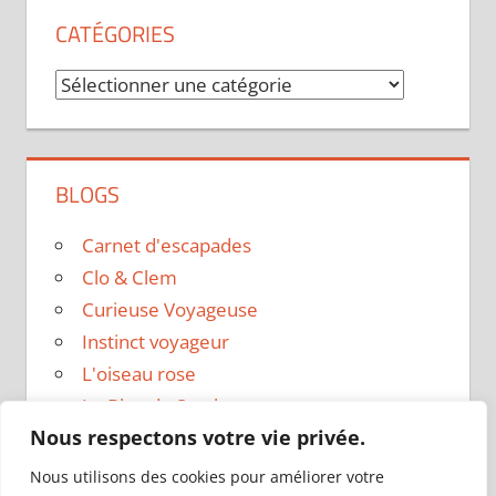
CATÉGORIES
Catégories
BLOGS
Carnet d'escapades
Clo & Clem
Curieuse Voyageuse
Instinct voyageur
L'oiseau rose
Le Blog de Sarah
Nous respectons votre vie privée.
Le sac a dos
Madame Oreille
Nous utilisons des cookies pour améliorer votre