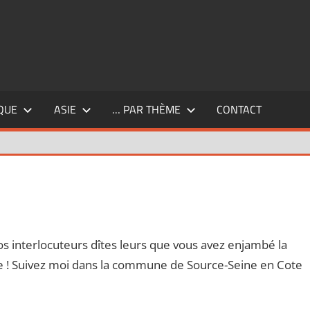
QUE
ASIE
… PAR THÈME
CONTACT
Laisser un commentaire
s interlocuteurs dîtes leurs que vous avez enjambé la
ble ! Suivez moi dans la commune de Source-Seine en Cote