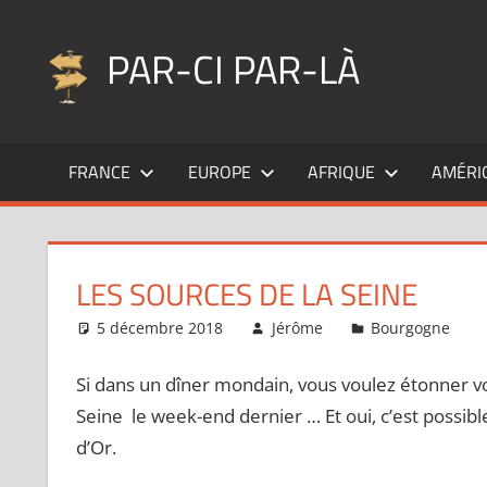
Aller
au
PAR-CI PAR-LÀ
contenu
Blog
voyage
FRANCE
EUROPE
AFRIQUE
AMÉRI
au
fil
de
mes
LES SOURCES DE LA SEINE
pérégrinations
…
5 décembre 2018
Jérôme
Bourgogne
Si dans un dîner mondain, vous voulez étonner vo
Seine le week-end dernier … Et oui, c’est possi
d’Or.