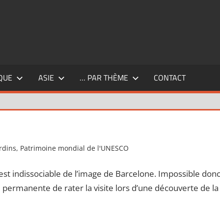
QUE
ASIE
… PAR THÈME
CONTACT
rdins
,
Patrimoine mondial de l'UNESCO
5 commentaires
est indissociable de l’image de Barcelone. Impossible don
 permanente de rater la visite lors d’une découverte de la