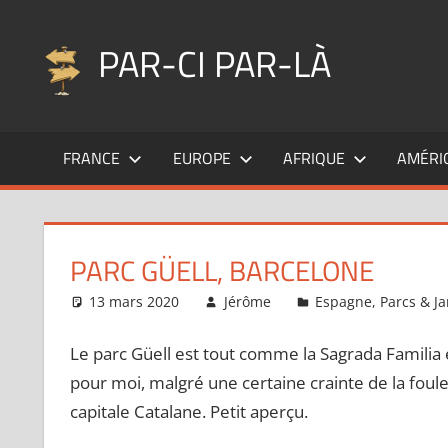
Aller
au
PAR-CI PAR-LÀ
contenu
Blog
voyage
FRANCE
EUROPE
AFRIQUE
AMÉRI
au
fil
de
mes
PARC GÜELL, BARCELONE
pérégrinations
…
13 mars 2020
Jérôme
Espagne
,
Parcs & Ja
Le parc Güell est tout comme la Sagrada Familia 
pour moi, malgré une certaine crainte de la foule
capitale Catalane. Petit aperçu.