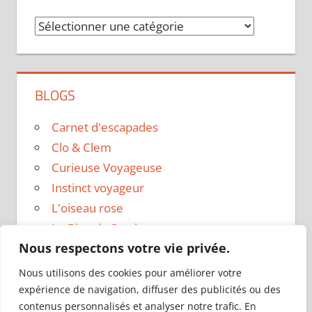
Catégories
BLOGS
Carnet d'escapades
Clo & Clem
Curieuse Voyageuse
Instinct voyageur
L'oiseau rose
Le Blog de Sarah
Nous respectons votre vie privée.
Le sac a dos
Madame Oreille
Nous utilisons des cookies pour améliorer votre
Voyages et Vagabondages
expérience de navigation, diffuser des publicités ou des
contenus personnalisés et analyser notre trafic. En