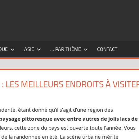
QUE
ASIE
… PAR THÈME
CONTACT
: LES MEILLEURS ENDROITS À VISITE
mmentaire
identé, étant donné qu’il s’agit d’une région des
aysage pittoresque avec entre autres de jolis lacs de
illeurs, cette zone du pays est ouverte toute l’année. Vous
 et de la randonnée en été. La scène urbaine mérite