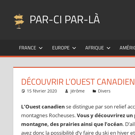
Aller
au
PAR-CI PAR-LÀ
contenu
Blog
voyage
FRANCE
EUROPE
AFRIQUE
AMÉRI
au
fil
de
mes
DÉCOUVRIR L’OUEST CANADIEN 
pérégrinations
…
15 février 2020
Jérôme
Divers
Un co
L’Ouest canadien
se distingue par son relief acc
montagnes Rocheuses.
Vous y découvrirez un p
montagne, des prairies ainsi que l’océan
. D’a
avez donc la possibilité d’y faire du ski en hiver