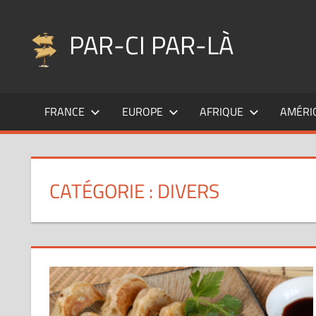
Aller
au
PAR-CI PAR-LÀ
contenu
Blog
voyage
FRANCE
EUROPE
AFRIQUE
AMÉRI
au
fil
de
mes
CATÉGORIE :
DIVERS
pérégrinations
…