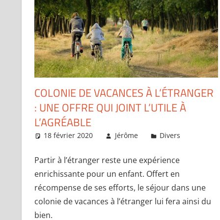
COLONIE DE VACANCES À L’ÉTRANGER
: UNE OFFRE QUI JOINT L’UTILE À
L’AGRÉABLE
18 février 2020
Jérôme
Divers
Laiss
Partir à l’étranger reste une expérience
enrichissante pour un enfant. Offert en
récompense de ses efforts, le séjour dans une
colonie de vacances à l’étranger lui fera ainsi du
bien.